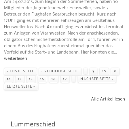
Am 24.07.2015, zum Beginn der Sommerferien, haben 30
Mitglieder der Jugendfeuerwehr Heusweiler, sowie 7
Betreuer den Flughafen Saarbrücken besucht. Kurz nach
17Uhr ging es mit mehreren Fahrzeugen am Gerätehaus
Heusweiler los. Nach Ankunft ging es zunächst ins Terminal
zum Anlegen von Warnwesten. Nach der anschließenden,
obligatorischen Sicherheitskontrolle am Tor 1, fuhren wir in
einem Bus des Flughafens zuerst einmal quer über das
Vorfeld auf die Start- und Landebahn. Hier konnten die…
weiterlesen
Seiten
…
« ERSTE SEITE
‹ VORHERIGE SEITE
9
10
11
…
12
13
14
15
16
17
NÄCHSTE SEITE ›
LETZTE SEITE »
Alle Artikel lesen
Lummerschied