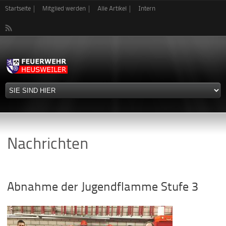
Direkt
Startseite
Mitglied werden
Alle Artikel
Intern
zum
Inhalt
Nachrichten
Abnahme der Jugendflamme Stufe 3