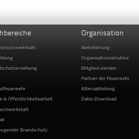
hbereiche
Organisation
schutzwerkstatt
Wehrführung
ildung
Organisationsstruktur
dschutzerziehung
Mitglied werden
Partner der Feuerwehr
ndfeuerwehr
Altersabteilung
e & Öffentlichkeitsarbeit
Datei-Download
auchwerkstatt
ik
eugender Brandschutz