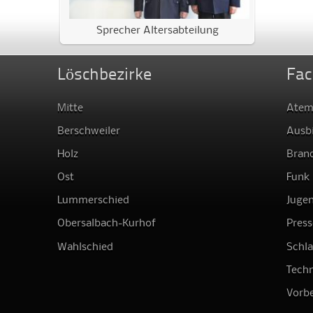
Sprecher Altersabteilung
Löschbezirke
Fac
Mitte
Atem
Berschweiler
Ausb
Holz
Bran
Ost
Funk
Lummerschied
Juge
Obersalbach-Kurhof
Press
Wahlschied
Schl
Techn
Vorb