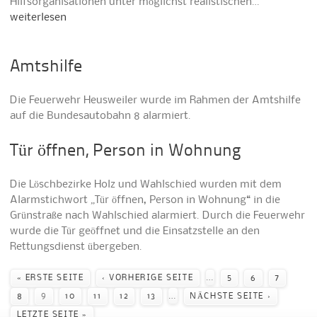
Hilfsorganisationen unter möglichst realistischen…
weiterlesen
Amtshilfe
Die Feuerwehr Heusweiler wurde im Rahmen der Amtshilfe
auf die Bundesautobahn 8 alarmiert.
Tür öffnen, Person in Wohnung
Die Löschbezirke Holz und Wahlschied wurden mit dem
Alarmstichwort „Tür öffnen, Person in Wohnung“ in die
Grünstraße nach Wahlschied alarmiert. Durch die Feuerwehr
wurde die Tür geöffnet und die Einsatzstelle an den
Rettungsdienst übergeben.
Seiten
…
« ERSTE SEITE
‹ VORHERIGE SEITE
5
6
7
…
8
9
10
11
12
13
NÄCHSTE SEITE ›
LETZTE SEITE »