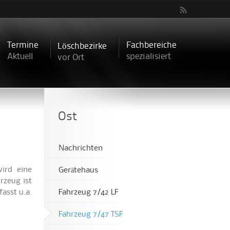
Termine
Fachbereiche
Löschbezirke
Aktuell
spezialisiert
vor Ort
Ost
Nachrichten
wird eine
Gerätehaus
rzeug ist
asst u.a.
Fahrzeug 7/42 LF
Fahrzeug 7/47 TSF