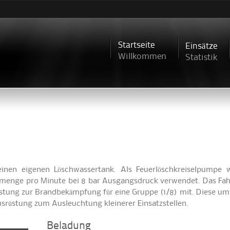
Direkt
zum
Inhalt
Startseite
Einsätze
Willkommen
Statistik
keinen eigenen Löschwassertank. Als Feuerlöschkreiselpumpe 
dermenge pro Minute bei 8 bar Ausgangsdruck verwendet. Das Fah
srüstung zur Brandbekämpfung für eine Gruppe (1/8) mit. Diese umf
usrüstung zum Ausleuchtung kleinerer Einsatzstellen.
Beladung