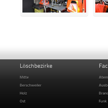
Löschbezirke
Fac
Mitte
Atem
Berschweiler
Ausb
Holz
Bran
Ost
Funk