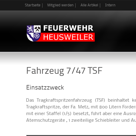
Startseite
Mitglied werden
Alle Artikel
Intern
Fahrzeug 7/47 TSF
Einsatzzweck
Das Tragkraftspritzenfahrzeug (TSF) beinhaltet 
Tragkraftspritze, der Fa. Metz, mit 800 Litern För
mit einer Staffel (1/5) besetzt, führt aber eine Au
Atemschutzgeräte , 1 zweiteilige Schiebleiter und A