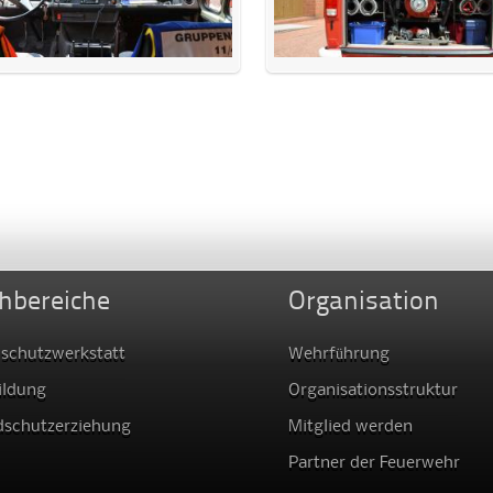
hbereiche
Organisation
schutzwerkstatt
Wehrführung
ildung
Organisationsstruktur
dschutzerziehung
Mitglied werden
Partner der Feuerwehr