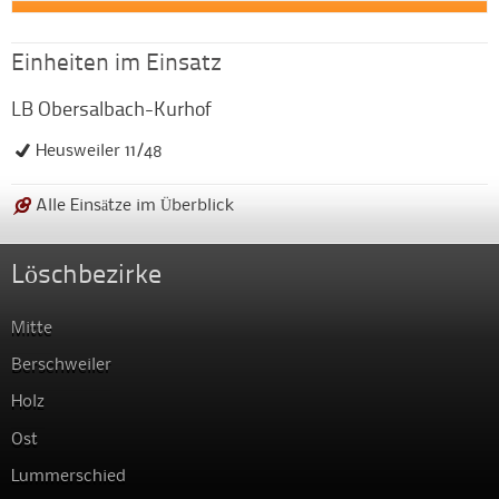
Einheiten im Einsatz
LB Obersalbach-Kurhof
Heusweiler 11/48
Alle Einsätze im Überblick
Löschbezirke
Mitte
Berschweiler
Holz
Ost
Lummerschied