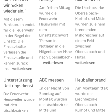
wir rücken
Am frühen Mittag
Die Löschbezirke
wieder ein.“
wurde die
Obersalbach-
Feuerwehr
Kurhof und Mitte
Mit diesem
Heusweiler mit
wurden zu einem
Funkspruch endet
dem
brennenden
für die Feuerwehr
Einsatzstichwort
Mähdrescher auf
in der Regel der
"Person in
einem Feld
Einsatz. Die
Notlage" in die
zwischen
Einsatzkräfte
Hilgenbacher Höhe
Obersalbach und
verlassen die
nach Obersalbach-
Hirtel…
Einsatzstelle und
…
weiterlesen
weiterlesen
kehren zurück
ins…
weiterlesen
Unterstützung
ABC messen
Heuballenbrand
Rettungsdienst
In der Nacht von
Am Montagmittag
Sonntag auf
wurde die
Die Feuerwehr
Montag wurden
Löschbezirke
Heusweiler wurde
die Löschbezirke
Obersalbach-
mit den
Mitte und
Kurhof und Mitte
Löschbezirken