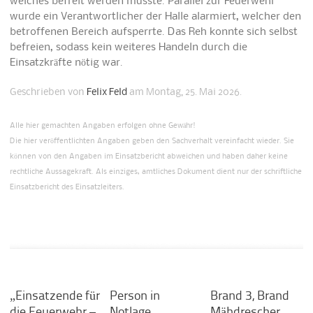
welches befreit werden musste. Parallel zur Feuerwehr
wurde ein Verantwortlicher der Halle alarmiert, welcher den
betroffenen Bereich aufsperrte. Das Reh konnte sich selbst
befreien, sodass kein weiteres Handeln durch die
Einsatzkräfte nötig war.
Geschrieben von
Felix Feld
am Montag, 25. Mai 2026.
Alle hier gemachten Angaben erfolgen ohne Gewähr!
Die hier veröffentlichten Angaben geben den Sachverhalt vereinfacht wieder. Sie
können von den Angaben im Einsatzbericht abweichen und haben daher keine
rechtliche Aussagekraft. Als einziges, amtliches Dokument dient nur der schriftliche
Einsatzbericht des Einsatzleiters.
„Einsatzende für
Person in
Brand 3, Brand
die Feuerwehr –
Notlage
Mähdrescher