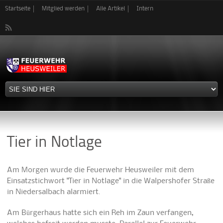
Direkt
Startseite
Mitglied werden
Alle Artikel
Intern
zum
Inhalt
Tier in Notlage
Am Morgen wurde die Feuerwehr Heusweiler mit dem
Einsatzstichwort "Tier in Notlage" in die Walpershofer Straße
in Niedersalbach alarmiert.
Am Bürgerhaus hatte sich ein Reh im Zaun verfangen,