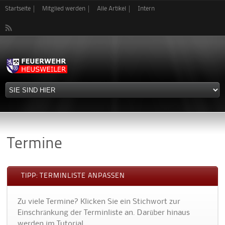
Direkt
Startseite
Mitglied werden
Alle Artikel
Intern
zum
Inhalt
Termine
TIPP: TERMINLISTE ANPASSEN
Zu viele Termine? Klicken Sie ein Stichwort zur
Einschränkung der Terminliste an. Darüber hinaus
werden im Tutorial