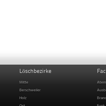
Löschbezirke
Fac
Mitte
Atem
Berschweiler
Ausb
Holz
Bran