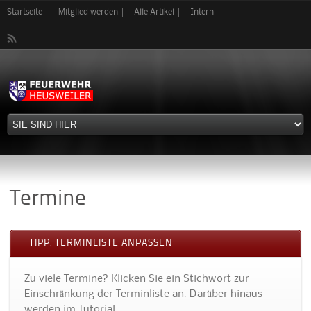
Direkt
Startseite
Mitglied werden
Alle Artikel
Intern
zum
Inhalt
Termine
TIPP: TERMINLISTE ANPASSEN
Zu viele Termine? Klicken Sie ein Stichwort zur
Einschränkung der Terminliste an. Darüber hinaus
werden im Tutorial