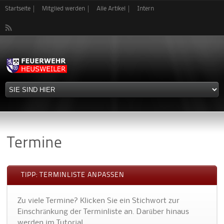
Direkt
Startseite
Mitglied werden
Alle Artikel
Intern
zum
Inhalt
Termine
TIPP: TERMINLISTE ANPASSEN
Zu viele Termine? Klicken Sie ein Stichwort zur
Einschränkung der Terminliste an. Darüber hinaus
werden im Tutorial