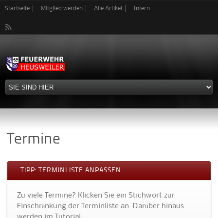
Direkt
Startseite
Mitglied werden
Alle Artikel
Intern
zum
Inhalt
Termine
TIPP: TERMINLISTE ANPASSEN
Zu viele Termine? Klicken Sie ein Stichwort zur
Einschränkung der Terminliste an. Darüber hinaus
werden im Tutorial