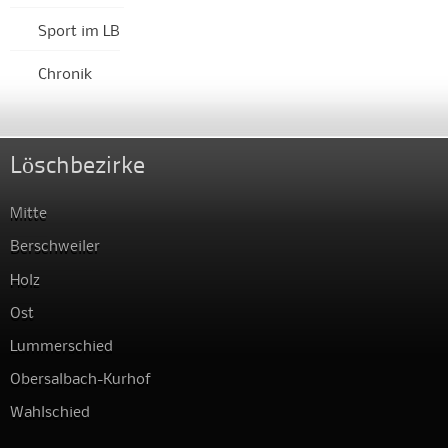
Sport im LB
Chronik
Löschbezirke
Mitte
Berschweiler
Holz
Ost
Lummerschied
Obersalbach-Kurhof
Wahlschied