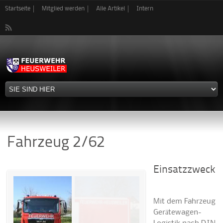
Direkt
Startseite
Mitglied werden
Alle Artikel
Intern
zum
Inhalt
Fahrzeug 2/62
Einsatzzweck
Mit dem Fahrzeug
Gerätewagen-