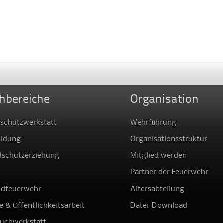
hbereiche
Organisation
schutzwerkstatt
Wehrführung
ildung
Organisationsstruktur
dschutzerziehung
Mitglied werden
Partner der Feuerwehr
ndfeuerwehr
Altersabteilung
e & Öffentlichkeitsarbeit
Datei-Download
auchwerkstatt