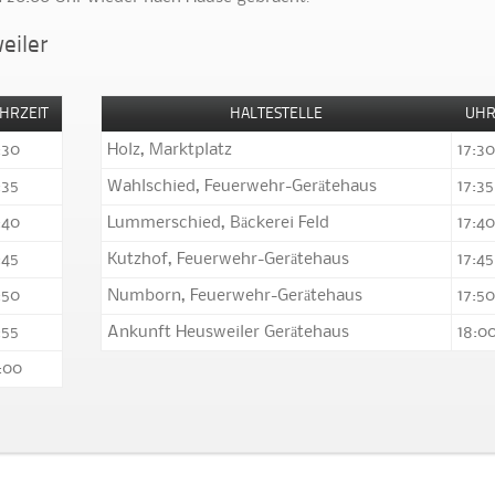
eiler
HRZEIT
HALTESTELLE
UHR
:30
Holz, Marktplatz
17:30
:35
Wahlschied, Feuerwehr-Gerätehaus
17:35
:40
Lummerschied, Bäckerei Feld
17:40
:45
Kutzhof, Feuerwehr-Gerätehaus
17:45
:50
Numborn, Feuerwehr-Gerätehaus
17:50
:55
Ankunft Heusweiler Gerätehaus
18:0
:00