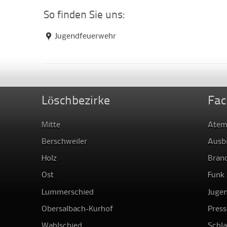
So finden Sie uns:
Jugendfeuerwehr
Löschbezirke
Fac
Mitte
Atem
Berschweiler
Ausb
Holz
Bran
Ost
Funk
Lummerschied
Juge
Obersalbach-Kurhof
Press
Wahlschied
Schl