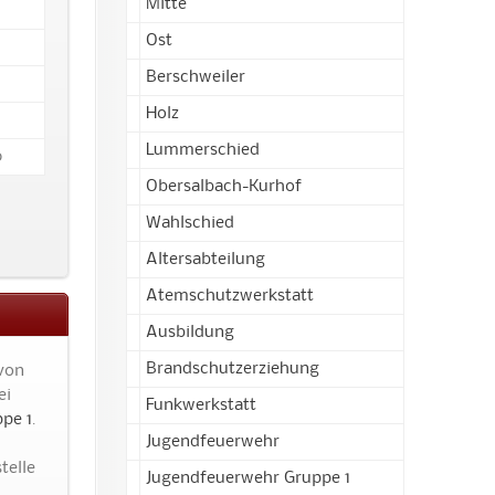
Mitte
Ost
Berschweiler
Holz
Lummerschied
0
Obersalbach-Kurhof
Wahlschied
Altersabteilung
Atemschutzwerkstatt
Ausbildung
Brandschutzerziehung
 von
ei
Funkwerkstatt
pe 1
.
Jugendfeuerwehr
telle
Jugendfeuerwehr Gruppe 1