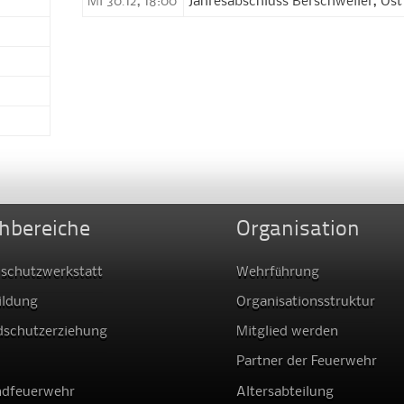
Mi 30.12, 18:00
Jahresabschluss Berschweiler, Ost
hbereiche
Organisation
schutzwerkstatt
Wehrführung
ildung
Organisationsstruktur
dschutzerziehung
Mitglied werden
Partner der Feuerwehr
ndfeuerwehr
Altersabteilung