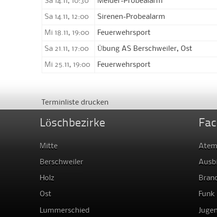
Sa 14.11, 10:30
Melder-Probealarm
Sa 14.11, 12:00
Sirenen-Probealarm
Mi 18.11, 19:00
Feuerwehrsport
Sa 21.11, 17:00
Übung AS Berschweiler, Ost
Mi 25.11, 19:00
Feuerwehrsport
Terminliste drucken
Löschbezirke
Fac
Mitte
Atem
Berschweiler
Ausb
Holz
Bran
Ost
Funk
Lummerschied
Juge