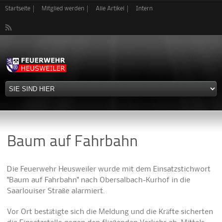
Direkt
Startseite
Mitglied werden
Alle Artikel
Intern
zum
Inhalt
Baum auf Fahrbahn
Die Feuerwehr Heusweiler wurde mit dem Einsatzstichwort
"Baum auf Fahrbahn" nach Obersalbach-Kurhof in die
Saarlouiser Straße alarmiert.
Vor Ort bestätigte sich die Meldung und die Kräfte sicherten