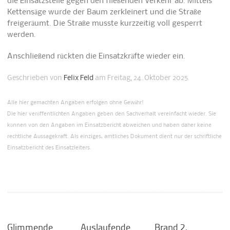
die Einsatzstelle gegen den fließenden Verkehr ab. Mittels
Kettensäge wurde der Baum zerkleinert und die Straße
freigeräumt. Die Straße musste kurzzeitig voll gesperrt
werden.
Anschließend rückten die Einsatzkräfte wieder ein.
Geschrieben von
Felix Feld
am Freitag, 24. Oktober 2025.
Alle hier gemachten Angaben erfolgen ohne Gewähr!
Die hier veröffentlichten Angaben geben den Sachverhalt vereinfacht wieder. Sie
können von den Angaben im Einsatzbericht abweichen und haben daher keine
rechtliche Aussagekraft. Als einziges, amtliches Dokument dient nur der schriftliche
Einsatzbericht des Einsatzleiters.
Glimmende
Auslaufende
Brand 2,