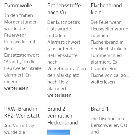
Dämmwolle
Betriebsstoffe
Flächenbrand
nach Vu
klein
In den frühen
Morgenstunden
Der Löschbezirk
Die Feuerwehr
wurde die
Holz wurde
Heusweiler wurde
Feuerwehr
mitbdem
zu einem
Heusweiler mit
Alarmstichwort
Flächenbrand in
dem
„auslaufende
der Hochstraße in
Einsatzstichwort
Betriebsstoffe
Lummerschied
"Brand 3" in die
nach
alarmiert. Es
Heusweiler Straße
Verkehrsunfall“ an
brannte eine
alarmiert. In
den Marktplatz
Fläche von ca. 20…
einem…
nach Holz
weiterlesen
weiterlesen
alarmiert.…
weiterlesen
PKW-Brand in
Brand 2,
Brand 1
KFZ-Werkstatt
vermutlich
Die Löschbezirke
Heckenbrand
Berschweiler, Ost
Am Vormittag
und
wurde die