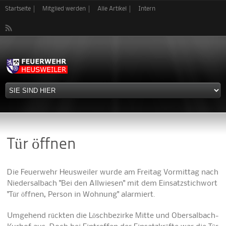
Direkt
Startseite
Mitglied werden
Alle Artikel
Intern
zum
Inhalt
Tür öffnen
Die Feuerwehr Heusweiler wurde am Freitag Vormittag nach
Niedersalbach "Bei den Allwiesen" mit dem Einsatzstichwort
"Tür öffnen, Person in Wohnung" alarmiert.
Umgehend rückten die Löschbezirke Mitte und Obersalbach-