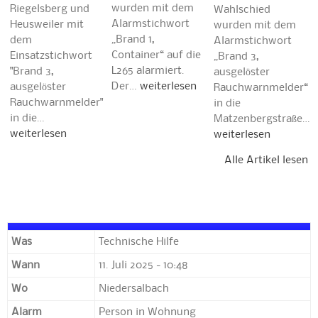
wurden mit dem
Riegelsberg und
Wahlschied
Alarmstichwort
Heusweiler mit
wurden mit dem
„Brand 1,
dem
Alarmstichwort
Container“ auf die
Einsatzstichwort
„Brand 3,
L265 alarmiert.
"Brand 3,
ausgelöster
Der…
weiterlesen
ausgelöster
Rauchwarnmelder“
Rauchwarnmelder"
in die
in die…
Matzenbergstraße…
weiterlesen
weiterlesen
Alle Artikel lesen
Was
Technische Hilfe
Wann
11. Juli 2025 - 10:48
Wo
Niedersalbach
Alarm
Person in Wohnung