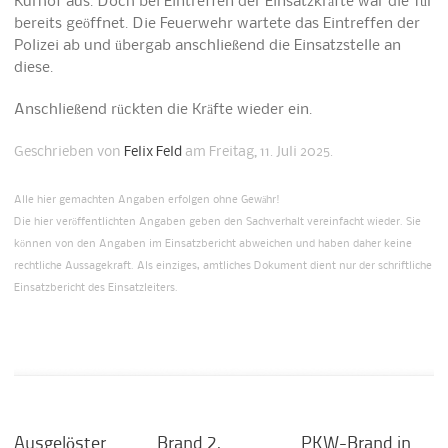
Kurhof aus. Doch bei Eintreffen der Einsatzkräfte war die Tür
bereits geöffnet. Die Feuerwehr wartete das Eintreffen der
Polizei ab und übergab anschließend die Einsatzstelle an
diese.
Anschließend rückten die Kräfte wieder ein.
Geschrieben von
Felix Feld
am Freitag, 11. Juli 2025.
Alle hier gemachten Angaben erfolgen ohne Gewähr!
Die hier veröffentlichten Angaben geben den Sachverhalt vereinfacht wieder. Sie
können von den Angaben im Einsatzbericht abweichen und haben daher keine
rechtliche Aussagekraft. Als einziges, amtliches Dokument dient nur der schriftliche
Einsatzbericht des Einsatzleiters.
Ausgelöster
Brand 2,
PKW-Brand in