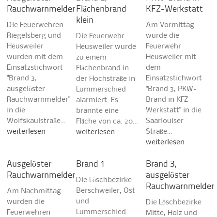
Rauchwarnmelder
Flächenbrand
KFZ-Werkstatt
klein
Die Feuerwehren
Am Vormittag
Riegelsberg und
wurde die
Die Feuerwehr
Heusweiler
Feuerwehr
Heusweiler wurde
wurden mit dem
Heusweiler mit
zu einem
Einsatzstichwort
dem
Flächenbrand in
"Brand 3,
Einsatzstichwort
der Hochstraße in
ausgelöster
"Brand 3, PKW-
Lummerschied
Rauchwarnmelder"
Brand in KFZ-
alarmiert. Es
in die
Werkstatt" in die
brannte eine
Wolfskaulstraße…
Saarlouiser
Fläche von ca. 20…
weiterlesen
Straße…
weiterlesen
weiterlesen
Ausgelöster
Brand 1
Brand 3,
Rauchwarnmelder
ausgelöster
Die Löschbezirke
Rauchwarnmelder
Berschweiler, Ost
Am Nachmittag
und
wurden die
Die Löschbezirke
Lummerschied
Feuerwehren
Mitte, Holz und