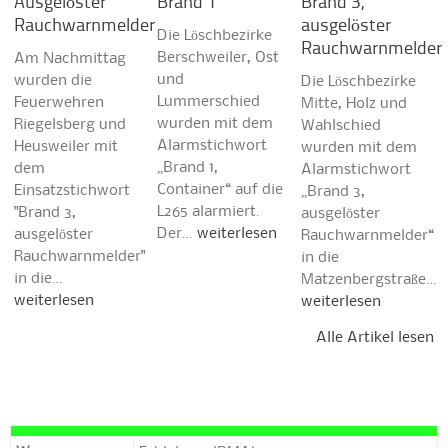
Ausgelöster
Brand 1
Brand 3,
Rauchwarnmelder
ausgelöster
Die Löschbezirke
Rauchwarnmelder
Berschweiler, Ost
Am Nachmittag
und
wurden die
Die Löschbezirke
Lummerschied
Feuerwehren
Mitte, Holz und
wurden mit dem
Riegelsberg und
Wahlschied
Alarmstichwort
Heusweiler mit
wurden mit dem
„Brand 1,
dem
Alarmstichwort
Container“ auf die
Einsatzstichwort
„Brand 3,
L265 alarmiert.
"Brand 3,
ausgelöster
Der…
weiterlesen
ausgelöster
Rauchwarnmelder“
Rauchwarnmelder"
in die
in die…
Matzenbergstraße…
weiterlesen
weiterlesen
Alle Artikel lesen