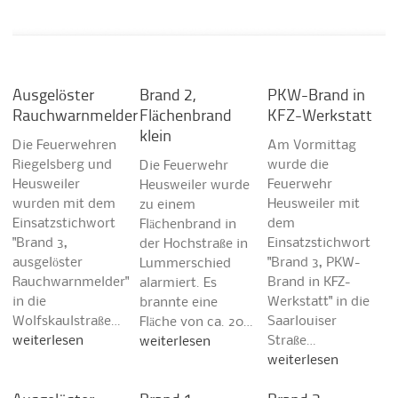
Ausgelöster
Brand 2,
PKW-Brand in
Rauchwarnmelder
Flächenbrand
KFZ-Werkstatt
klein
Die Feuerwehren
Am Vormittag
Riegelsberg und
wurde die
Die Feuerwehr
Heusweiler
Feuerwehr
Heusweiler wurde
wurden mit dem
Heusweiler mit
zu einem
Einsatzstichwort
dem
Flächenbrand in
"Brand 3,
Einsatzstichwort
der Hochstraße in
ausgelöster
"Brand 3, PKW-
Lummerschied
Rauchwarnmelder"
Brand in KFZ-
alarmiert. Es
in die
Werkstatt" in die
brannte eine
Wolfskaulstraße…
Saarlouiser
Fläche von ca. 20…
weiterlesen
Straße…
weiterlesen
weiterlesen