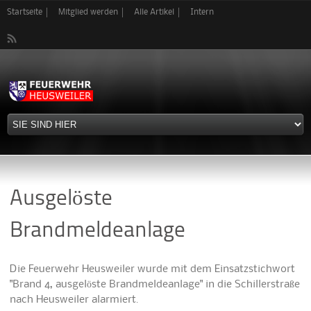
Direkt
Startseite
Mitglied werden
Alle Artikel
Intern
zum
Inhalt
Ausgelöste
Brandmeldeanlage
Die Feuerwehr Heusweiler wurde mit dem Einsatzstichwort
"Brand 4, ausgelöste Brandmeldeanlage" in die Schillerstraße
nach Heusweiler alarmiert.