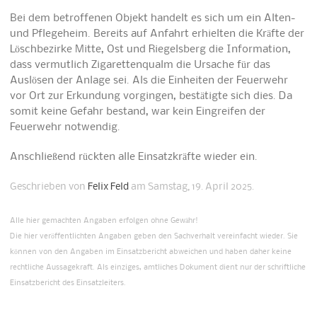
Bei dem betroffenen Objekt handelt es sich um ein Alten-
und Pflegeheim. Bereits auf Anfahrt erhielten die Kräfte der
Löschbezirke Mitte, Ost und Riegelsberg die Information,
dass vermutlich Zigarettenqualm die Ursache für das
Auslösen der Anlage sei. Als die Einheiten der Feuerwehr
vor Ort zur Erkundung vorgingen, bestätigte sich dies. Da
somit keine Gefahr bestand, war kein Eingreifen der
Feuerwehr notwendig.
Anschließend rückten alle Einsatzkräfte wieder ein.
Geschrieben von
Felix Feld
am Samstag, 19. April 2025.
Alle hier gemachten Angaben erfolgen ohne Gewähr!
Die hier veröffentlichten Angaben geben den Sachverhalt vereinfacht wieder. Sie
können von den Angaben im Einsatzbericht abweichen und haben daher keine
rechtliche Aussagekraft. Als einziges, amtliches Dokument dient nur der schriftliche
Einsatzbericht des Einsatzleiters.