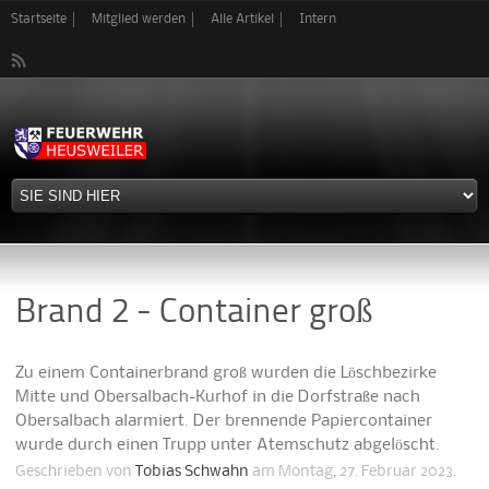
Direkt
Startseite
Mitglied werden
Alle Artikel
Intern
zum
Inhalt
Brand 2 - Container groß
Zu einem Containerbrand groß wurden die Löschbezirke
Mitte und Obersalbach-Kurhof in die Dorfstraße nach
Obersalbach alarmiert. Der brennende Papiercontainer
wurde durch einen Trupp unter Atemschutz abgelöscht.
Geschrieben von
Tobias Schwahn
am Montag, 27. Februar 2023.