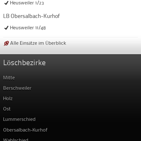
Heusweiler 1/23
LB Obersalbach-Kurhof
Heusweiler 11/48
Alle Einsätze im Überblick
Löschbezirke
Mitte
Berschweiler
Holz
Ost
Lummerschied
Obersalbach-Kurhof
Wahlschied