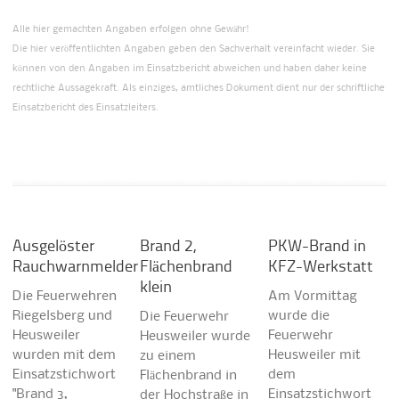
Alle hier gemachten Angaben erfolgen ohne Gewähr!
Die hier veröffentlichten Angaben geben den Sachverhalt vereinfacht wieder. Sie
können von den Angaben im Einsatzbericht abweichen und haben daher keine
rechtliche Aussagekraft. Als einziges, amtliches Dokument dient nur der schriftliche
Einsatzbericht des Einsatzleiters.
Ausgelöster
Brand 2,
PKW-Brand in
Rauchwarnmelder
Flächenbrand
KFZ-Werkstatt
klein
Die Feuerwehren
Am Vormittag
Riegelsberg und
wurde die
Die Feuerwehr
Heusweiler
Feuerwehr
Heusweiler wurde
wurden mit dem
Heusweiler mit
zu einem
Einsatzstichwort
dem
Flächenbrand in
"Brand 3,
Einsatzstichwort
der Hochstraße in