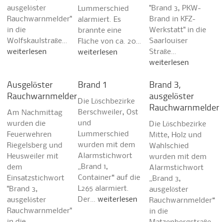
ausgelöster
"Brand 3, PKW-
Lummerschied
Rauchwarnmelder"
Brand in KFZ-
alarmiert. Es
in die
Werkstatt" in die
brannte eine
Wolfskaulstraße…
Saarlouiser
Fläche von ca. 20…
weiterlesen
Straße…
weiterlesen
weiterlesen
Ausgelöster
Brand 1
Brand 3,
Rauchwarnmelder
ausgelöster
Die Löschbezirke
Rauchwarnmelder
Berschweiler, Ost
Am Nachmittag
und
wurden die
Die Löschbezirke
Lummerschied
Feuerwehren
Mitte, Holz und
wurden mit dem
Riegelsberg und
Wahlschied
Alarmstichwort
Heusweiler mit
wurden mit dem
„Brand 1,
dem
Alarmstichwort
Container“ auf die
Einsatzstichwort
„Brand 3,
L265 alarmiert.
"Brand 3,
ausgelöster
Der…
weiterlesen
ausgelöster
Rauchwarnmelder“
Rauchwarnmelder"
in die
in die…