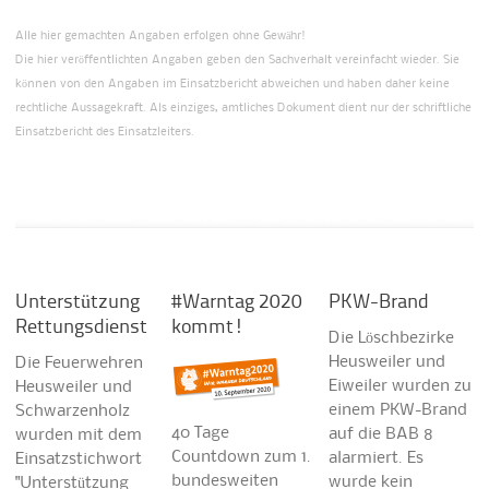
Alle hier gemachten Angaben erfolgen ohne Gewähr!
Die hier veröffentlichten Angaben geben den Sachverhalt vereinfacht wieder. Sie
können von den Angaben im Einsatzbericht abweichen und haben daher keine
rechtliche Aussagekraft. Als einziges, amtliches Dokument dient nur der schriftliche
Einsatzbericht des Einsatzleiters.
Unterstützung
#Warntag 2020
PKW-Brand
Rettungsdienst
kommt!
Die Löschbezirke
Heusweiler und
Die Feuerwehren
Eiweiler wurden zu
Heusweiler und
einem PKW-Brand
Schwarzenholz
40 Tage
auf die BAB 8
wurden mit dem
Countdown zum 1.
alarmiert. Es
Einsatzstichwort
bundesweiten
wurde kein
"Unterstützung