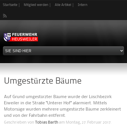
Direkt
Startseite
Mitglied werden
Alle Artikel
Intern
zum
Inhalt
Umgestürzte Bäume
Auf Grund umgestürzter Bäume wurde der Löschbezirk
Eiweiler in die Straße "Unterer Hof" alarmiert. Mittels
Motorsäge wurden mehrere umgestürzte Bäume zerkleinert
und von der Fahrbahn entfernt.
Geschrieben von
Tobias Barth
am Montag, 27. Februar 2017.