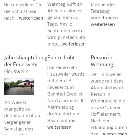
Warntag läuft an
brennendes
Rettungsdienst" in
Ab heute sind es
Fahrzeug
die Schulstraße
genau noch 40
vorgefunden.…
nach…
weiterlesen
Tage. Am 10.
weiterlesen
September 2020
wird pünktlich um
11.00…
weiterlesen
Jahreshauptübung
Baum droht
Person in
der Feuerwehr
Wohnung
Die Feuerwehr
Heusweiler
Heusweiler wurde
Der LB Eiweiler
mit dem LB
wurde mit dem
Eiweiler zum
Alarmstichwort
Bahnhof Eiweiler
Person in
Nord alarmiert, lt
Wohnung, in die
An Wasser
Alarmierung
Straße "Oberer
mangelte es
drohte dort ein
Hof" alarmiert.
definitiv nicht am
Baum auf die…
Nach der
vergangenen
weiterlesen
Erkundung durch
Samstag, den
den…
weiterlesen