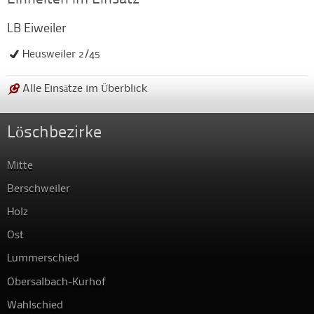
LB Eiweiler
Heusweiler 2/45
Alle Einsätze im Überblick
Löschbezirke
Mitte
Berschweiler
Holz
Ost
Lummerschied
Obersalbach-Kurhof
Wahlschied