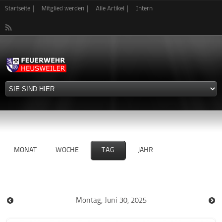
Direkt
Startseite
Mitglied werden
Alle Artikel
Intern
zum
05
Inhalt
06
07
08
09
10
MONAT
WOCHE
TAG
JAHR
11
12
Montag, Juni 30, 2025
13