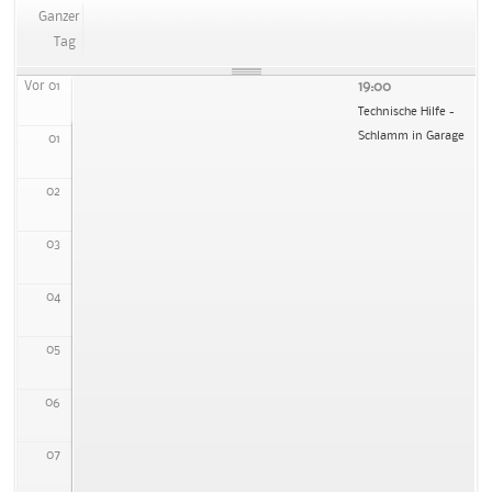
Ganzer
Tag
Vor 01
19:00
Technische Hilfe -
18:53
18:54
Schlamm in Garage
01
Umgestürzter Baum
Technische Hilfe - Ast am Gehweg
02
03
04
05
06
07