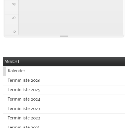
08
09
10
11
12
ANSICHT
Kalender
13
Terminliste 2026
14
Terminliste 2025
Terminliste 2024
15
Terminliste 2023
16
Terminliste 2022
Terminliste 2021
17