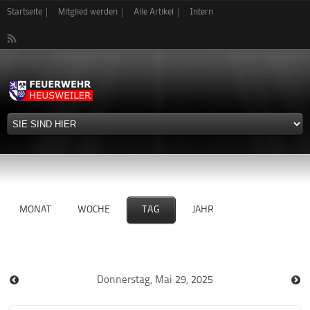
Direkt
Startseite
Mitglied werden
Alle Artikel
Intern
zum
Inhalt
MONAT
WOCHE
TAG
JAHR
Donnerstag, Mai 29, 2025