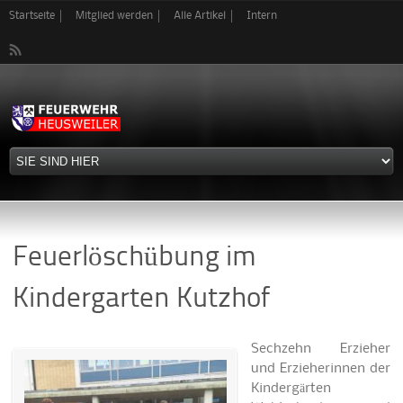
Direkt
Startseite
Mitglied werden
Alle Artikel
Intern
zum
Inhalt
Feuerlöschübung im
Kindergarten Kutzhof
Sechzehn Erzieher
und Erzieherinnen der
Kindergärten