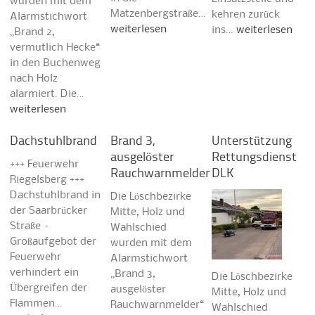
wurden mit dem
Matzenbergstraße…
kehren zurück
Alarmstichwort
weiterlesen
ins…
weiterlesen
„Brand 2,
vermutlich Hecke“
in den Buchenweg
nach Holz
alarmiert. Die…
weiterlesen
Dachstuhlbrand
Brand 3,
Unterstützung
ausgelöster
Rettungsdienst
+++ Feuerwehr
Rauchwarnmelder
DLK
Riegelsberg +++
Dachstuhlbrand in
Die Löschbezirke
der Saarbrücker
Mitte, Holz und
Straße –
Wahlschied
Großaufgebot der
wurden mit dem
Feuerwehr
Alarmstichwort
verhindert ein
„Brand 3,
Die Löschbezirke
Übergreifen der
ausgelöster
Mitte, Holz und
Flammen…
Rauchwarnmelder“
Wahlschied