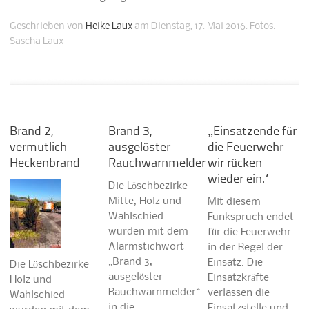
Geschrieben von
Heike Laux
am Dienstag, 17. Mai 2016. Fotos:
Sascha Laux
Brand 2,
Brand 3,
„Einsatzende für
vermutlich
ausgelöster
die Feuerwehr –
Heckenbrand
Rauchwarnmelder
wir rücken
wieder ein.“
Die Löschbezirke
Mitte, Holz und
Mit diesem
Wahlschied
Funkspruch endet
wurden mit dem
für die Feuerwehr
Alarmstichwort
in der Regel der
„Brand 3,
Einsatz. Die
Die Löschbezirke
ausgelöster
Einsatzkräfte
Holz und
Rauchwarnmelder“
verlassen die
Wahlschied
in die
Einsatzstelle und