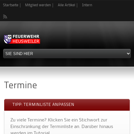
Direkt
Startseite
Mitglied werden
Alle Artikel
Intern
zum
Inhalt
Termine
TIPP: TERMINLISTE ANPASSEN
Zu viele Termine? Klicken Sie ein Stichwort zur
Einschränkung der Terminliste an. Darüber hinaus
werden im Tutorial