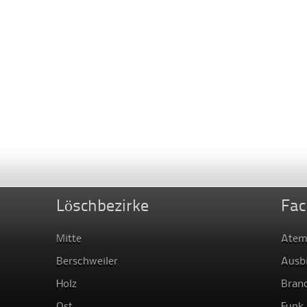
Löschbezirke
Fac
Mitte
Atem
Berschweiler
Ausb
Holz
Bran