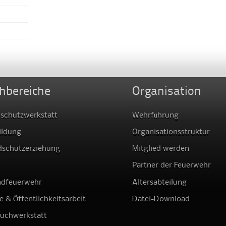
hbereiche
Organisation
schutzwerkstatt
Wehrführung
ildung
Organisationsstruktur
dschutzerziehung
Mitglied werden
Partner der Feuerwehr
ndfeuerwehr
Altersabteilung
e & Öffentlichkeitsarbeit
Datei-Download
auchwerkstatt