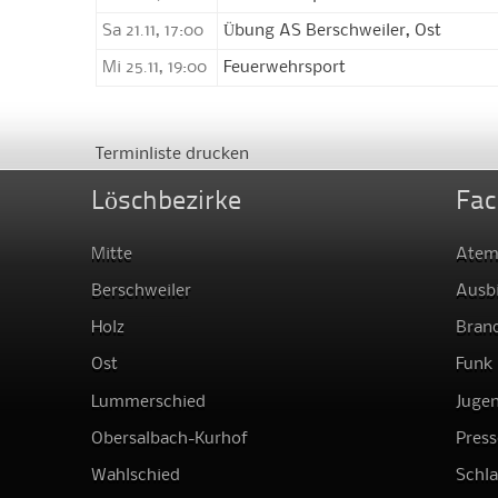
Sa 21.11, 17:00
Übung AS Berschweiler, Ost
Mi 25.11, 19:00
Feuerwehrsport
Terminliste drucken
Löschbezirke
Fac
Mitte
Atem
Berschweiler
Ausb
Holz
Bran
Ost
Funk
Lummerschied
Juge
Obersalbach-Kurhof
Press
Wahlschied
Schl