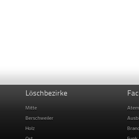
Löschbezirke
Fac
Mitte
Atem
Berschweiler
Ausb
Holz
Bran