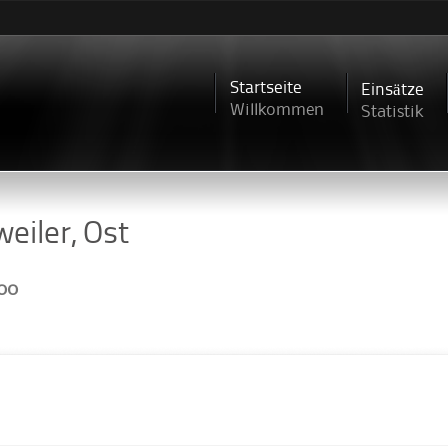
Direkt
zum
Inhalt
Startseite
Einsätze
Willkommen
Statistik
eiler, Ost
:00