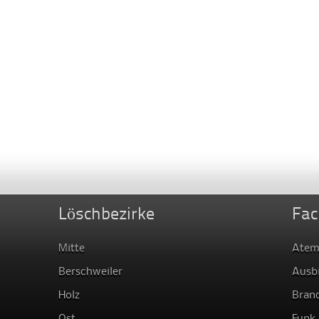
Löschbezirke
Fac
Mitte
Atem
Berschweiler
Ausb
Holz
Bran