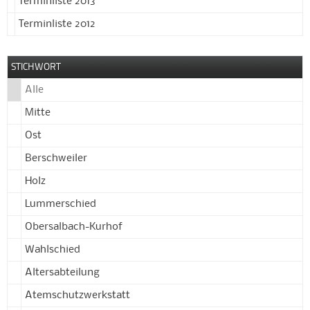
Terminliste 2013
Terminliste 2012
STICHWORT
Alle
Mitte
Ost
Berschweiler
Holz
Lummerschied
Obersalbach-Kurhof
Wahlschied
Altersabteilung
Atemschutzwerkstatt