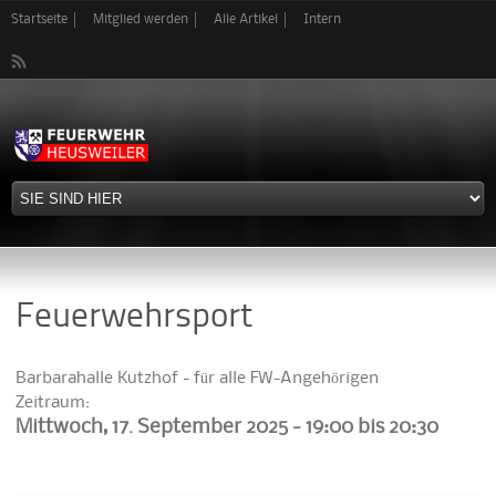
Direkt
Startseite
Mitglied werden
Alle Artikel
Intern
zum
Inhalt
Feuerwehrsport
Barbarahalle Kutzhof - für alle FW-Angehörigen
Zeitraum:
Mittwoch, 17. September 2025 -
19:00
bis
20:30