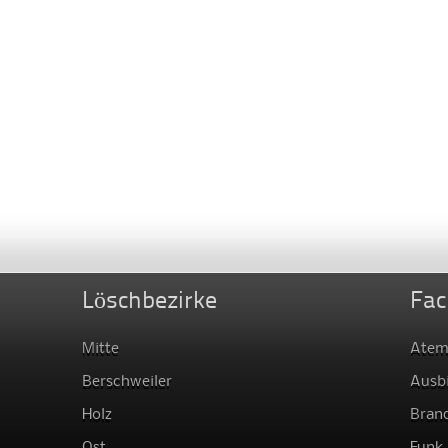
Löschbezirke
Fac
Mitte
Atem
Berschweiler
Ausb
Holz
Bran