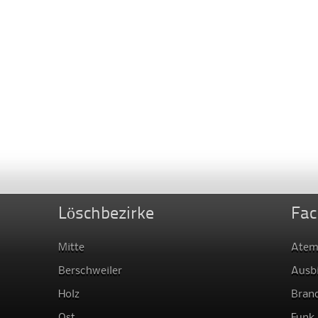
Löschbezirke
Fac
Mitte
Atem
Berschweiler
Ausb
Holz
Bran