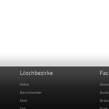
Löschbezirke
Fac
Mitte
Atem
Berschweiler
Ausb
Holz
Bran