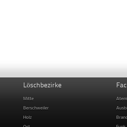
Löschbezirke
Fac
Mitte
Atem
Berschweiler
Ausb
Holz
Bran