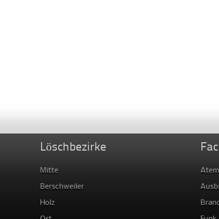
Löschbezirke
Fac
Mitte
Atem
Berschweiler
Ausb
Holz
Bran