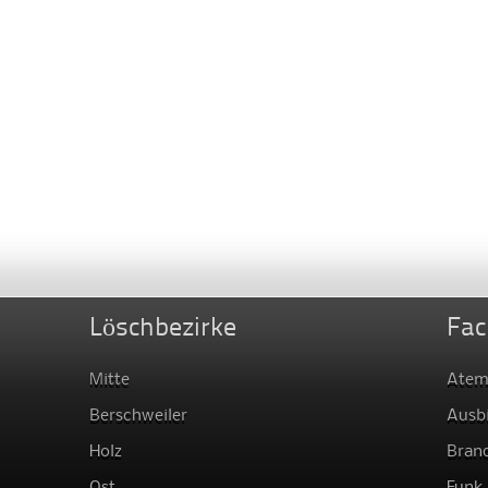
Löschbezirke
Fac
Mitte
Atem
Berschweiler
Ausb
Holz
Bran