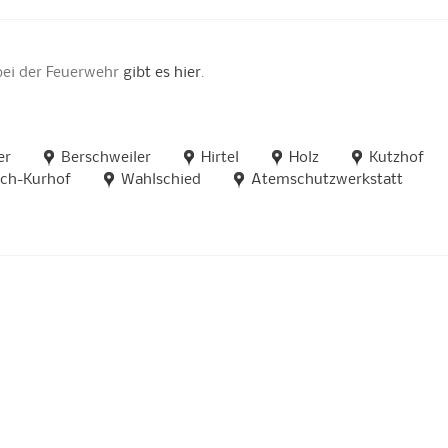
bei der Feuerwehr
gibt es hier
.
er
Berschweiler
Hirtel
Holz
Kutzhof
ach-Kurhof
Wahlschied
Atemschutzwerkstatt