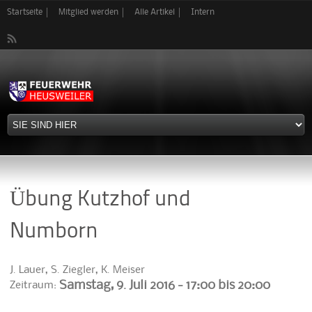
Direkt
Startseite
Mitglied werden
Alle Artikel
Intern
zum
Inhalt
Übung Kutzhof und
Numborn
J. Lauer, S. Ziegler, K. Meiser
Samstag, 9. Juli 2016 -
17:00
bis
20:00
Zeitraum: