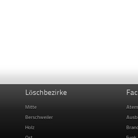
Löschbezirke
Fac
Mitte
Atem
Berschweiler
Ausb
Holz
Bran