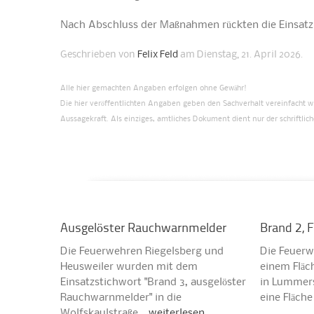
Nach Abschluss der Maßnahmen rückten die Einsatzk
Geschrieben von
Felix Feld
am Dienstag, 21. April 2026.
Alle hier gemachten Angaben erfolgen ohne Gewähr!
Die hier veröffentlichten Angaben geben den Sachverhalt vereinfacht 
Aussagekraft. Als einziges, amtliches Dokument dient nur der schriftliche
Ausgelöster Rauchwarnmelder
Brand 2, 
Die Feuerwehren Riegelsberg und
Die Feuerw
Heusweiler wurden mit dem
einem Fläc
Einsatzstichwort "Brand 3, ausgelöster
in Lummers
Rauchwarnmelder" in die
eine Fläch
Wolfskaulstraße…
weiterlesen