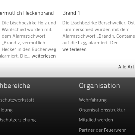
vermutlich Heckenbrand
Brand 1
Die Löschbezirke Holz und
Die Löschbezirke Berschweiler, Os
Wahlschied wurden mit
Lummerschied wurden mit dem
dem Alarmstichwort
Alarmstichwort „Brand 1, Containe
„Brand 2, vermutlich
auf die L265 alarmiert. Der…
Hecke“ in den Buchenweg
weiterlesen
alarmiert. Die…
weiterlesen
Alle Art
hbereiche
Organisation
schutzwerkstatt
Wehrführung
ildung
Organisationsstruktur
dschutzerziehung
Mitglied werden
Partner der Feuerwehr