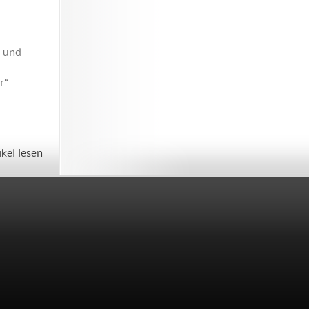
t und
r“
ikel lesen