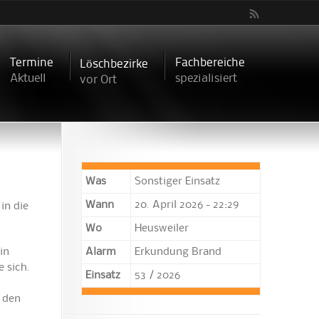
Termine
Fachbereiche
Löschbezirke
Aktuell
spezialisiert
vor Ort
Was
Sonstiger Einsatz
Wann
20. April 2026 - 22:29
in die
Wo
Heusweiler
in
Alarm
Erkundung Brand
 sich.
Einsatz
53 / 2026
n den