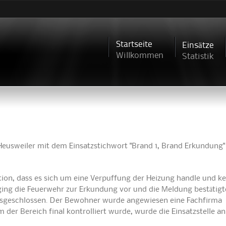
Direkt
zum
Inhalt
Startseite
Einsätze
Willkommen
Statistik
usweiler mit dem Einsatzstichwort "Brand 1, Brand Erkundung" 
ation, dass es sich um eine Verpuffung der Heizung handle und ke
ing die Feuerwehr zur Erkundung vor und die Meldung bestätigte
usgeschlossen. Der Bewohner wurde angewiesen eine Fachfirma
 der Bereich final kontrolliert wurde, wurde die Einsatzstelle a