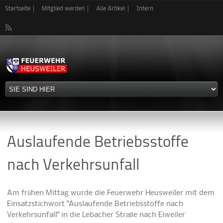
Direkt
Startseite
Mitglied werden
Alle Artikel
Intern
zum
Inhalt
Auslaufende Betriebsstoffe
nach Verkehrsunfall
Am frühen Mittag wurde die Feuerwehr Heusweiler mit dem
Einsatzstichwort "Auslaufende Betriebsstoffe nach
Verkehrsunfall" in die Lebacher Straße nach Eiweiler