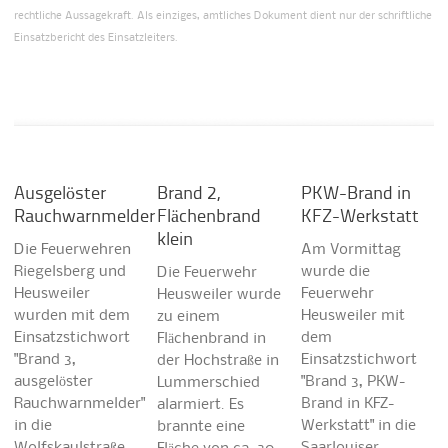
rechtliche Aussagekraft. Als einziges, amtliches Dokument dient nur der schriftliche
Einsatzbericht des Einsatzleiters.
Ausgelöster
Brand 2,
PKW-Brand in
Rauchwarnmelder
Flächenbrand
KFZ-Werkstatt
klein
Die Feuerwehren
Am Vormittag
Riegelsberg und
wurde die
Die Feuerwehr
Heusweiler
Feuerwehr
Heusweiler wurde
wurden mit dem
Heusweiler mit
zu einem
Einsatzstichwort
dem
Flächenbrand in
"Brand 3,
Einsatzstichwort
der Hochstraße in
ausgelöster
"Brand 3, PKW-
Lummerschied
Rauchwarnmelder"
Brand in KFZ-
alarmiert. Es
in die
Werkstatt" in die
brannte eine
Wolfskaulstraße…
Saarlouiser