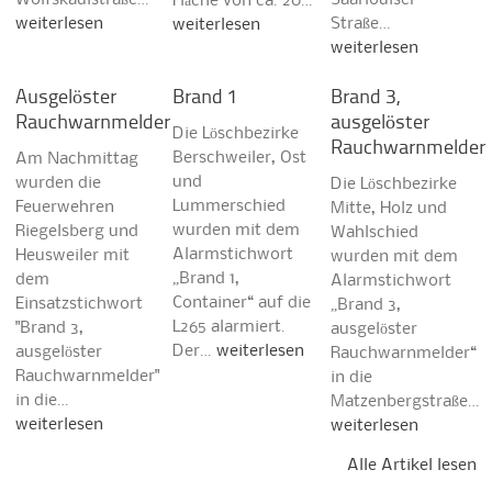
Fläche von ca. 20…
weiterlesen
Straße…
weiterlesen
weiterlesen
Ausgelöster
Brand 1
Brand 3,
Rauchwarnmelder
ausgelöster
Die Löschbezirke
Rauchwarnmelder
Berschweiler, Ost
Am Nachmittag
und
wurden die
Die Löschbezirke
Lummerschied
Feuerwehren
Mitte, Holz und
wurden mit dem
Riegelsberg und
Wahlschied
Alarmstichwort
Heusweiler mit
wurden mit dem
„Brand 1,
dem
Alarmstichwort
Container“ auf die
Einsatzstichwort
„Brand 3,
L265 alarmiert.
"Brand 3,
ausgelöster
Der…
weiterlesen
ausgelöster
Rauchwarnmelder“
Rauchwarnmelder"
in die
in die…
Matzenbergstraße…
weiterlesen
weiterlesen
Alle Artikel lesen