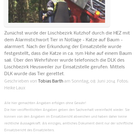
Zunächst wurde der Löschbezirk Kutzhof durch die HEZ mit
dem Alarmstichwort Tier in Notlage - Katze auf Baum -
alarmiert. Nach der Erkundung der Einsatzstelle wurde
festgestellt, dass die Katze in ca. 15m Höhe auf einem Baum
saß. Über den Wehrführer wurde telefonisch die DLK des
Löschbezirk Heusweiler zur Einsatzstelle gerufen. Mittels
DLK wurde das Tier gerettet.
Geschrieben von
Tobias Barth
am Sonntag, 08. Juni 2014. Fotos:
Heike Laux
Alle hier gemachten Angaben erfolgen ohne Gewähr!
Die hier veröffentlichten Angaben geben den Sachverhalt vereinfacht wieder. Sie
können von den Angaben im Einsatzbericht abweichen und haben daher keine
rechtliche Aussagekraft. Als einziges, amtliches Dokument dient nur der schriftliche
Einsatzbericht des Einsatzleiters.