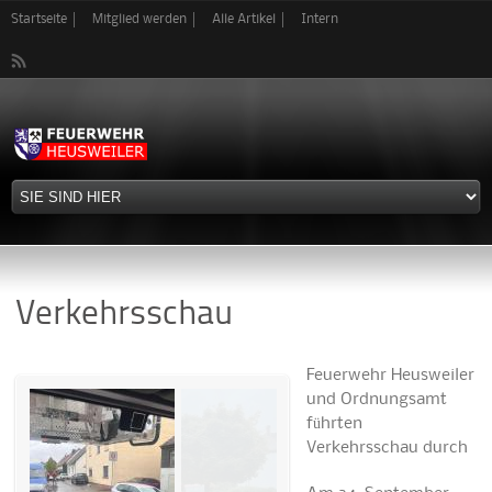
Direkt
Startseite
Mitglied werden
Alle Artikel
Intern
zum
Inhalt
Verkehrsschau
Feuerwehr Heusweiler
und Ordnungsamt
führten
Verkehrsschau durch