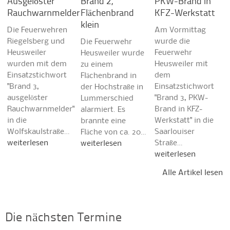
Ausgelöster
Brand 2,
PKW-Brand in
Rauchwarnmelder
Flächenbrand
KFZ-Werkstatt
klein
Die Feuerwehren
Am Vormittag
Riegelsberg und
wurde die
Die Feuerwehr
Heusweiler
Feuerwehr
Heusweiler wurde
wurden mit dem
Heusweiler mit
zu einem
Einsatzstichwort
dem
Flächenbrand in
"Brand 3,
Einsatzstichwort
der Hochstraße in
ausgelöster
"Brand 3, PKW-
Lummerschied
Rauchwarnmelder"
Brand in KFZ-
alarmiert. Es
in die
Werkstatt" in die
brannte eine
Wolfskaulstraße…
Saarlouiser
Fläche von ca. 20…
weiterlesen
Straße…
weiterlesen
weiterlesen
Alle Artikel lesen
Die nächsten Termine