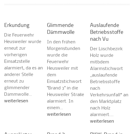
Erkundung
Glimmende
Auslaufende
Dämmwolle
Betriebsstoffe
Die Feuerwehr
nach Vu
Heusweiler wurde
In den frühen
erneut zur
Morgenstunden
Der Löschbezirk
vorherigen
wurde die
Holz wurde
Einsatzstelle
Feuerwehr
mitbdem
alarmiert, da es an
Heusweiler mit
Alarmstichwort
anderer Stelle
dem
„auslaufende
erneut zu
Einsatzstichwort
Betriebsstoffe
glimmender
"Brand 3" in die
nach
Dämmwolle…
Heusweiler Straße
Verkehrsunfall“ an
weiterlesen
alarmiert. In
den Marktplatz
einem…
nach Holz
weiterlesen
alarmiert.…
weiterlesen