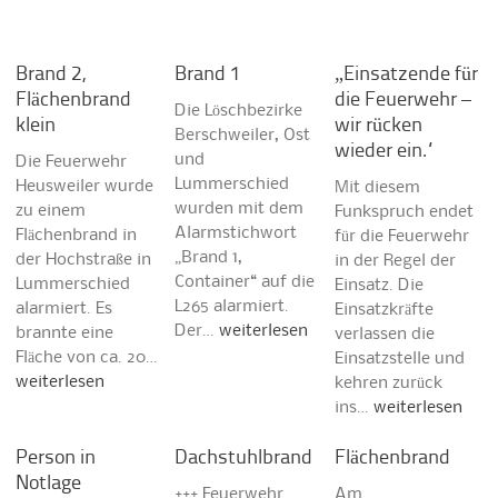
Brand 2,
Brand 1
„Einsatzende für
Flächenbrand
die Feuerwehr –
Die Löschbezirke
klein
wir rücken
Berschweiler, Ost
wieder ein.“
und
Die Feuerwehr
Lummerschied
Heusweiler wurde
Mit diesem
wurden mit dem
zu einem
Funkspruch endet
Alarmstichwort
Flächenbrand in
für die Feuerwehr
„Brand 1,
der Hochstraße in
in der Regel der
Container“ auf die
Lummerschied
Einsatz. Die
L265 alarmiert.
alarmiert. Es
Einsatzkräfte
Der…
weiterlesen
brannte eine
verlassen die
Fläche von ca. 20…
Einsatzstelle und
weiterlesen
kehren zurück
ins…
weiterlesen
Person in
Dachstuhlbrand
Flächenbrand
Notlage
+++ Feuerwehr
Am