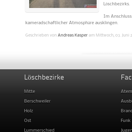
Löschbezirks.
Im Anschluss
kameradschaftlicher Atmosphäre ausklingen.
Geschrieben von
Andreas Kasper
am Mittwoch, 03. Juni 
Löschbezirke
Fac
Mitte
Atem
Berschweiler
Ausb
Holz
Bran
Ost
Funk
Lummerschied
Juge