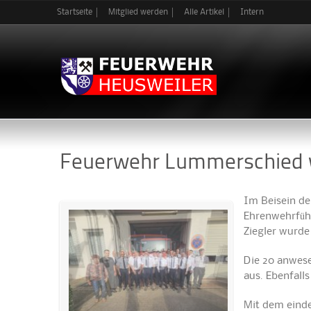
Startseite
Mitglied werden
Alle Artikel
Intern
Feuerwehr Lummerschied w
Im Beisein de
Ehrenwehrführ
Ziegler wurde
Die 20 anwese
aus. Ebenfall
Mit dem einde