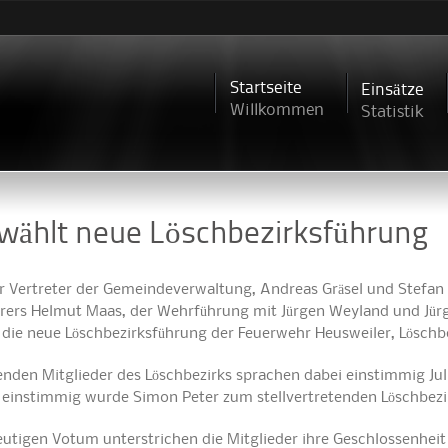
Direkt
zum
Inhalt
Startseite
Einsätze
Willkommen
Statistik
ählt neue Löschbezirksführung
r Vertreter der Gemeindeverwaltung, Andreas Gräsel und Stefan 
ers Helmut Maas, der Wehrführung mit Jürgen Weyland und Jürg
 die neue Löschbezirksführung der Feuerwehr Heusweiler, Lösch
nden Mitglieder des Löschbezirks sprachen dabei einstimmig Jul
s einstimmig wurde Simon Peter zum stellvertretenden Löschbezi
utigen Votum unterstrichen die Mitglieder ihre Geschlossenheit 