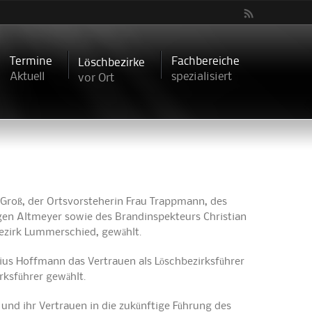
Termine
Fachbereiche
Löschbezirke
Aktuell
spezialisiert
vor Ort
Groß, der Ortsvorsteherin Frau Trappmann, des
en Altmeyer sowie des Brandinspekteurs Christian
bezirk Lummerschied, gewählt.
ius Hoffmann das Vertrauen als Löschbezirksführer
rksführer gewählt.
und ihr Vertrauen in die zukünftige Führung des