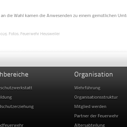
 an die Wahl kamen die Anwesenden zu einem gemütlichen Umt
2026. Fotos: Feuerwehr Heusweiler
hbereiche
Organisation
schutzwerkstatt
Wehrführung
ildung
Organisationsstruktur
dschutzerziehung
Mitglied werden
Partner der Feuerwehr
ndfeuerwehr
Altersabteilung