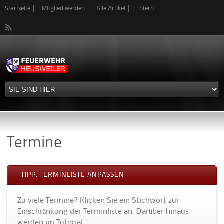
Direkt
Startseite
Mitglied werden
Alle Artikel
Intern
zum
Inhalt
Termine
TIPP: TERMINLISTE ANPASSEN
Zu viele Termine? Klicken Sie ein Stichwort zur
Einschränkung der Terminliste an. Darüber hinaus
werden im Tutorial