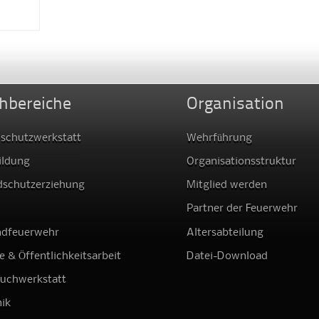
hbereiche
Organisation
schutzwerkstatt
Wehrführung
ildung
Organisationsstruktur
dschutzerziehung
Mitglied werden
Partner der Feuerwehr
ndfeuerwehr
Altersabteilung
e & Öffentlichkeitsarbeit
Datei-Download
auchwerkstatt
ik