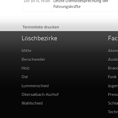
Do 30.11, 19:00
Letzte Dienstbesprechung der
Führungskräfte
Terminliste drucken
Löschbezirke
Fac
Mitte
Atem
Berschweiler
Ausb
Holz
Bran
Ost
Funk
Lummerschied
Juge
Obersalbach-Kurhof
Press
Wahlschied
Schl
Techn