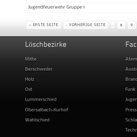
Jugendfeuerwehr Gruppe 1
Seiten
…
« ERSTE SEITE
‹ VORHERIGE SEITE
8
9
Löschbezirke
Fac
Mitte
Atem
Berschweiler
Ausb
Holz
Bran
Ost
Funk
Lummerschied
Juge
Obersalbach-Kurhof
Press
Wahlschied
Schl
Techn