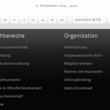
21. Dezember 2014 - 14:07
…
10
11
12
13
14
15
16
NÄCHSTE SEITE ›
hbereiche
Organisation
schutzwerkstatt
Wehrführung
ildung
Organisationsstruktur
dschutzerziehung
Mitglied werden
Partner der Feuerwehr
ndfeuerwehr
Altersabteilung
e & Öffentlichkeitsarbeit
Datei-Download
auchwerkstatt
ik