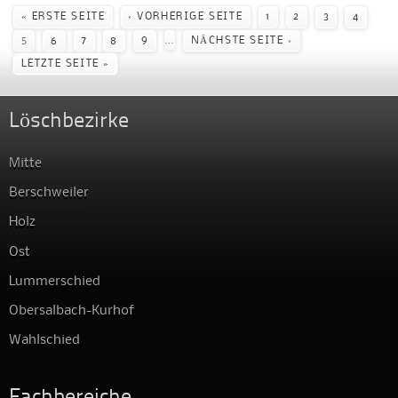
Seiten
« ERSTE SEITE
‹ VORHERIGE SEITE
1
2
3
4
…
5
6
7
8
9
NÄCHSTE SEITE ›
LETZTE SEITE »
Löschbezirke
Mitte
Berschweiler
Holz
Ost
Lummerschied
Obersalbach-Kurhof
Wahlschied