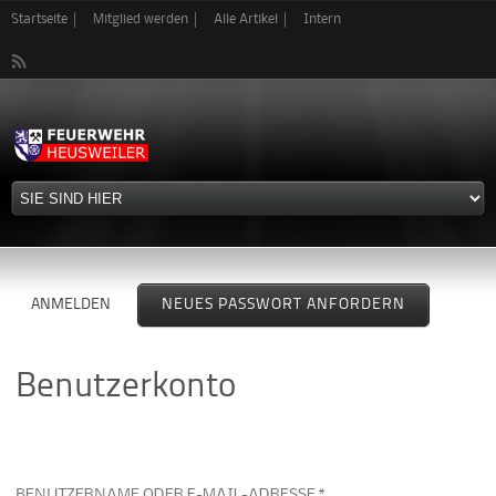
Direkt
Startseite
Mitglied werden
Alle Artikel
Intern
zum
Inhalt
Haupt-Reiter
ANMELDEN
NEUES PASSWORT ANFORDERN
(AKTIVER
REITER)
Benutzerkonto
BENUTZERNAME ODER E-MAIL-ADRESSE *