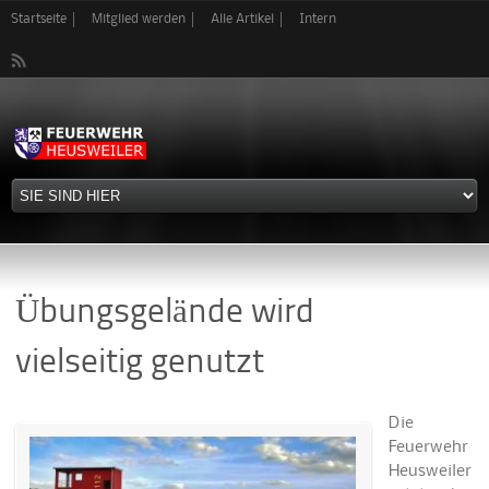
Direkt
Startseite
Mitglied werden
Alle Artikel
Intern
zum
Inhalt
Übungsgelände wird
vielseitig genutzt
Die
Feuerwehr
Heusweiler