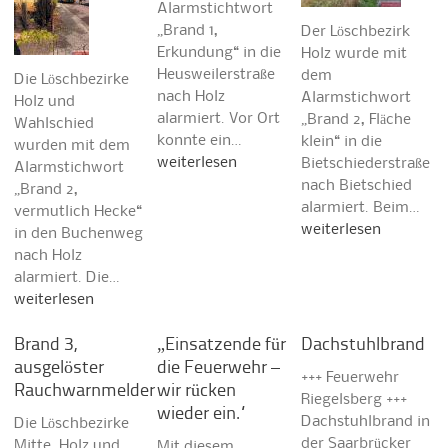
Alarmstichtwort
„Brand 1,
Der Löschbezirk
Erkundung“ in die
Holz wurde mit
Heusweilerstraße
dem
Die Löschbezirke
nach Holz
Alarmstichwort
Holz und
alarmiert. Vor Ort
„Brand 2, Fläche
Wahlschied
konnte ein…
klein“ in die
wurden mit dem
weiterlesen
Bietschiederstraße
Alarmstichwort
nach Bietschied
„Brand 2,
alarmiert. Beim…
vermutlich Hecke“
weiterlesen
in den Buchenweg
nach Holz
alarmiert. Die…
weiterlesen
Brand 3,
„Einsatzende für
Dachstuhlbrand
ausgelöster
die Feuerwehr –
+++ Feuerwehr
Rauchwarnmelder
wir rücken
Riegelsberg +++
wieder ein.“
Dachstuhlbrand in
Die Löschbezirke
der Saarbrücker
Mitte, Holz und
Mit diesem