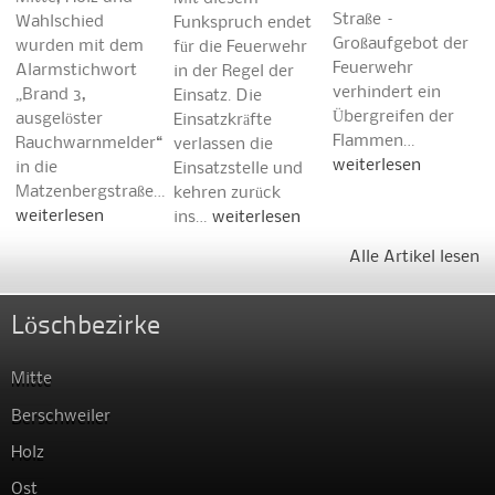
Straße –
Wahlschied
Funkspruch endet
Großaufgebot der
wurden mit dem
für die Feuerwehr
Feuerwehr
Alarmstichwort
in der Regel der
verhindert ein
„Brand 3,
Einsatz. Die
Übergreifen der
ausgelöster
Einsatzkräfte
Flammen…
Rauchwarnmelder“
verlassen die
weiterlesen
in die
Einsatzstelle und
Matzenbergstraße…
kehren zurück
weiterlesen
ins…
weiterlesen
Alle Artikel lesen
Löschbezirke
Mitte
Berschweiler
Holz
Ost