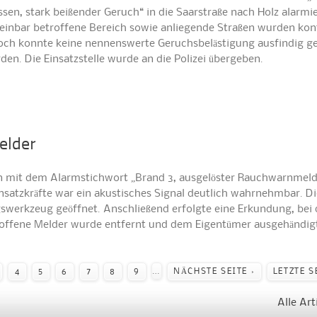
sen, stark beißender Geruch“ in die Saarstraße nach Holz alarmie
einbar betroffene Bereich sowie anliegende Straßen wurden kontr
och konnte keine nennenswerte Geruchsbelästigung ausfindig 
den. Die Einsatzstelle wurde an die Polizei übergeben.
elder
en mit dem Alarmstichwort „Brand 3, ausgelöster Rauchwarnmel
insatzkräfte war ein akustisches Signal deutlich wahrnehmbar. Di
werkzeug geöffnet. Anschließend erfolgte eine Erkundung, bei 
roffene Melder wurde entfernt und dem Eigentümer ausgehändigt
…
4
5
6
7
8
9
NÄCHSTE SEITE ›
LETZTE S
Alle Art