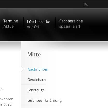
Termine
Fachbereiche
Löschbezirke
Aktuell
spezialisiert
vor Ort
Mitte
Nachrichten
Gerätehaus
3,
Fahrzeuge
erwehren
Löschbezirksführung
erät zur