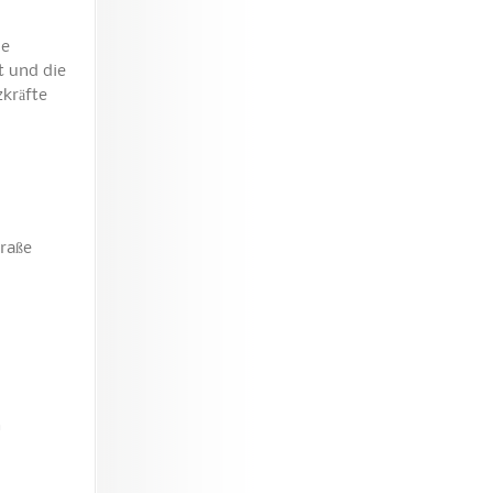
ie
t und die
zkräfte
traße
n