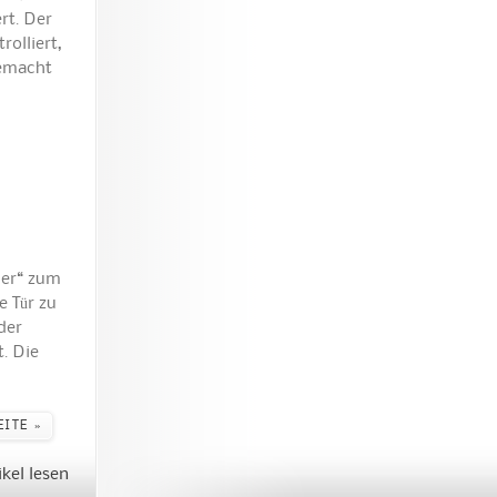
rt. Der
olliert,
gemacht
der“ zum
e Tür zu
der
. Die
EITE »
ikel lesen