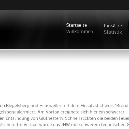
Direkt
zum
Inhalt
Startseite
Einsätze
Willkommen
Statistik
 Riegelsberg und Heusweiler mit dem Einsatzstichwort "Brand 
elsberg alarmiert. Am Vortag ereignete sich hier ein schwerer
en Entzündung von Glutnestern. Schnell rückten die beiden Feu
löschen. Im Verlauf wurde das THW mit schwerem technischen G