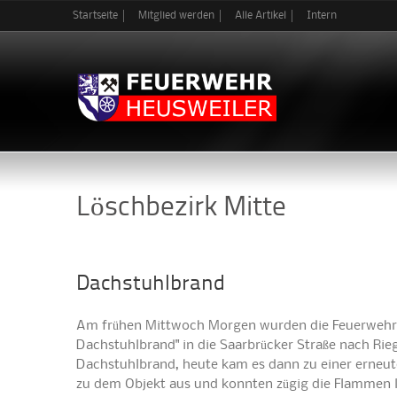
Startseite
Mitglied werden
Alle Artikel
Intern
Löschbezirk Mitte
Dachstuhlbrand
Am frühen Mittwoch Morgen wurden die Feuerwehren
Dachstuhlbrand" in die Saarbrücker Straße nach Rieg
Dachstuhlbrand, heute kam es dann zu einer erneut
zu dem Objekt aus und konnten zügig die Flammen 