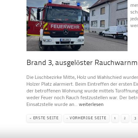
mes
sch
jed
wer
Brand 3, ausgelöster Rauchwarnm
Die Löschbezirke Mitte, Holz und Wahlschied wurd
Holzer Platz alarmiert. Beim Eintreffen der ersten E
der betroffenen Wohnung wurde mittels Türöffnungs
weder Feuer noch Rauch festzustellen war. Der bet
Einsatzstelle wurde an…
weiterlesen
Seiten
« ERSTE SEITE
‹ VORHERIGE SEITE
1
2
3