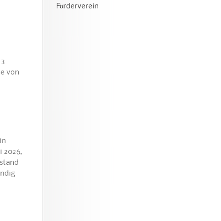
Förderverein
 3
te von
in
i 2026,
 stand
ändig