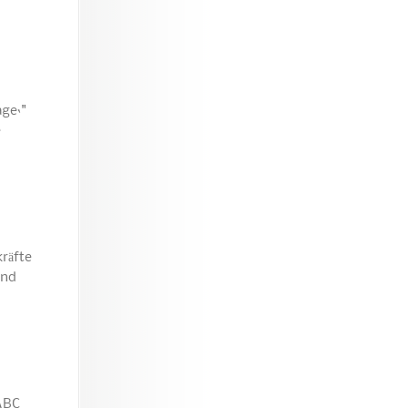
ge‘"
e
kräfte
and
ABC