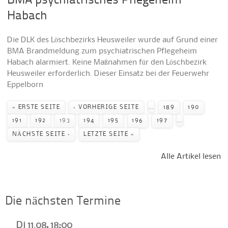
BMA psychiatrisches Pflegeheim
Habach
Die DLK des Löschbezirks Heusweiler wurde auf Grund einer
BMA Brandmeldung zum psychiatrischen Pflegeheim
Habach alarmiert. Keine Maßnahmen für den Löschbezirk
Heusweiler erforderlich. Dieser Einsatz bei der Feuerwehr
Eppelborn
Seiten
…
« ERSTE SEITE
‹ VORHERIGE SEITE
189
190
…
191
192
193
194
195
196
197
NÄCHSTE SEITE ›
LETZTE SEITE »
Alle Artikel lesen
Die nächsten Termine
Di 11.08, 18:00