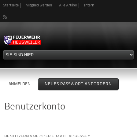
Direkt
Startseite
Mitglied werden
Alle Artikel
Intern
zum
Inhalt
Haupt-Reiter
ANMELDEN
NEUES PASSWORT ANFORDERN
(AKTIVER
REITER)
Benutzerkonto
BENUTZERNAME ODER E-MAIL-ADRESSE *