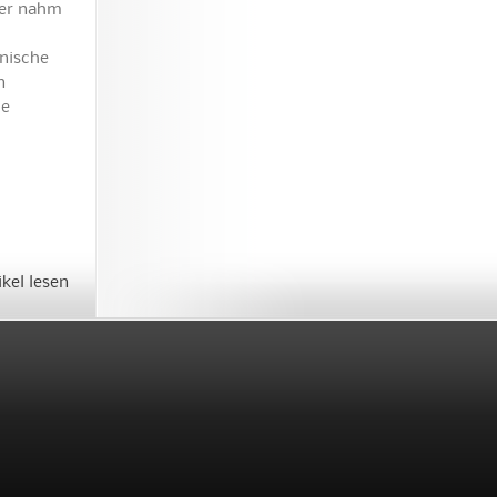
ler nahm
hnische
n
ie
ikel lesen