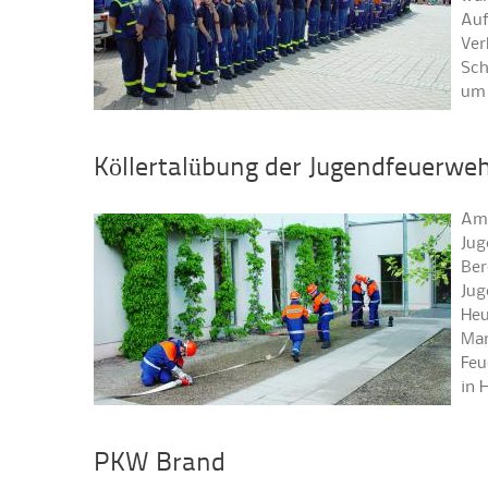
Auf
Ver
Sch
um 
Köllertalübung der Jugendfeuerwe
Am 
Jug
Ber
Jug
Heu
Mar
Feu
in 
PKW Brand