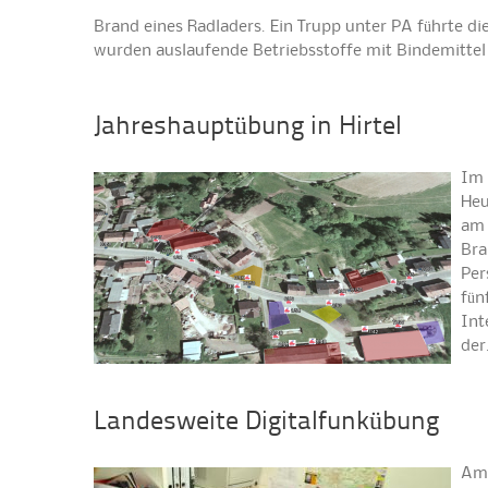
Brand eines Radladers. Ein Trupp unter PA führte 
wurden auslaufende Betriebsstoffe mit Bindemitt
Jahreshauptübung in Hirtel
Im 
Heu
am 
Bra
Per
fün
Int
de
Landesweite Digitalfunkübung
Am 