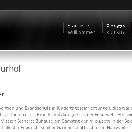
Direkt
zum
Inhalt
Startseite
Einsätze
Willkommen
Statistik
Kurhof
er
vention und Brandschutz in Kindertageseinrichtungen, dies war 
trale Thema eines Brandschutzkongresses der Feuerwehr Heuswe
 Mission Sicheres Zuhause am Samstag den 31.08.2013 in der Spo
nhalle der Friedrich-Schiller Gemeinschaftsschule in Heusweiler.