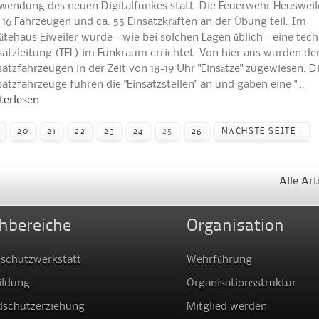
wendung des neuen Digitalfunkes statt. Die Feuerwehr Heuswei
 16 Fahrzeugen und ca. 55 Einsatzkräften an der Übung teil. Im
ätehaus Eiweiler wurde - wie bei solchen Lagen üblich - eine tec
satzleitung (TEL) im Funkraum errichtet. Von hier aus wurden de
satzfahrzeugen in der Zeit von 18-19 Uhr "Einsätze" zugewiesen. D
satzfahrzeuge fuhren die "Einsatzstellen" an und gaben eine "…
terlesen
20
21
22
23
24
25
26
NÄCHSTE SEITE ›
Alle Art
hbereiche
Organisation
schutzwerkstatt
Wehrführung
ildung
Organisationsstruktur
dschutzerziehung
Mitglied werden