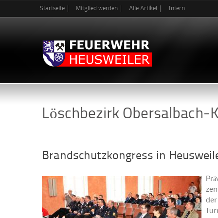
Startseite
Mitglied werden
Alle Artikel
Intern
Löschbezirk Obersalbach-
Brandschutzkongress in Heusweil
Prä
zen
der
Tur