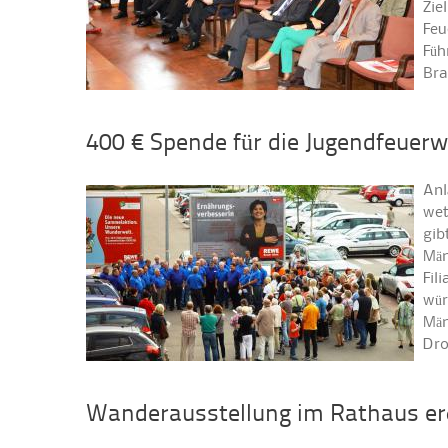
Zie
Feu
Füh
Bra
400 € Spende für die Jugendfeuer
Anl
wet
gib
Män
Fil
wür
Män
Dro
Wanderausstellung im Rathaus er