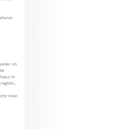
nehmer
weiler im
die
haus in
ragten ,
hörte man