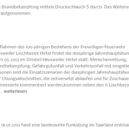
die Brandbekämpfung mittels Druckschlauch S durch. Des Weitere
el aufgenommen.
Rahmen des 100-jährigen Bestehens der Freiwilligen Feuerwehr
sweiler Löschbezirk Hirtel findet die diesjährige Jahreshauptübun
11.05.2013 im Ortsteil Heusweiler-Hirtel statt. Menschenrettung,
ndbekämpfung, Gefahrgutunfall und Verkehrsunfall mit eingek
sonen sind die Einsatzszenarien der diesjährigen Jahreshauptübu
f Übungsabschnitten, die zeitversetzt ablaufen und für Zuschaue
eressierte kommentiert werden,kommen neben den 11 Löschbezi
r…
weiterlesen
18.01.2013 fand eine landesweite Funkübung im Saarland erstmal