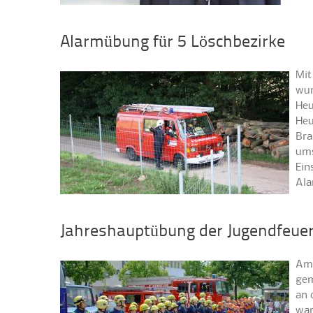
Alarmübung für 5 Löschbezirke
Mit
wur
Heu
Heu
Bra
ums
Ein
Ala
Jahreshauptübung der Jugendfeue
Am 
gem
an 
war