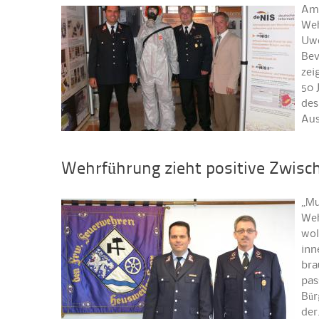
Am 
Weh
Uwe
Bev
zei
50 
des
Aus
Wehrführung zieht positive Zwisc
„Mu
Weh
wol
inn
bra
pas
Bür
de