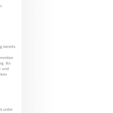
n
g bereits
lemmten
ng. An
r und
rken
s unter