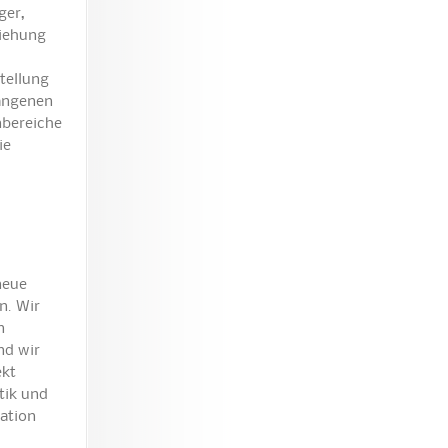
ger,
ziehung
tellung
gangenen
nbereiche
ie
neue
n. Wir
n
nd wir
ekt
tik und
ation