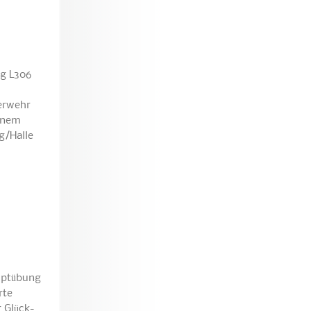
g L306
uerwehr
einem
g/Halle
uptübung
rte
 Glück-