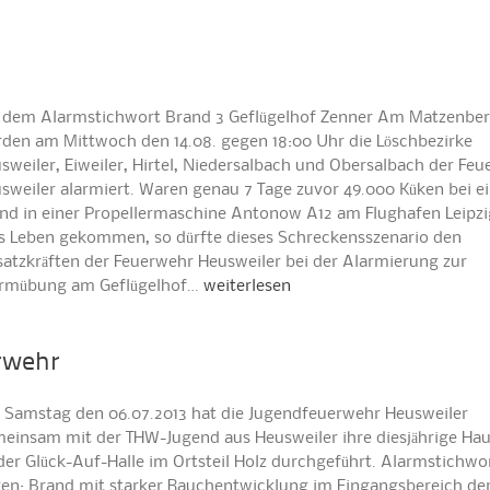
 dem Alarmstichwort Brand 3 Geflügelhof Zenner Am Matzenber
den am Mittwoch den 14.08. gegen 18:00 Uhr die Löschbezirke
sweiler, Eiweiler, Hirtel, Niedersalbach und Obersalbach der Fe
sweiler alarmiert. Waren genau 7 Tage zuvor 49.000 Küken bei 
nd in einer Propellermaschine Antonow A12 am Flughafen Leipzi
 Leben gekommen, so dürfte dieses Schreckensszenario den
satzkräften der Feuerwehr Heusweiler bei der Alarmierung zur
rmübung am Geflügelhof…
weiterlesen
rwehr
Samstag den 06.07.2013 hat die Jugendfeuerwehr Heusweiler
einsam mit der THW-Jugend aus Heusweiler ihre diesjährige Ha
der Glück-Auf-Halle im Ortsteil Holz durchgeführt. Alarmstichwo
en: Brand mit starker Rauchentwicklung im Eingangsbereich der