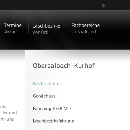
Termine
Fachbereiche
Löschbezirke
Aktuell
spezialisiert
vor Ort
Obersalbach-Kurhof
Nachrichten
Gerätehaus
das
Fahrzeug 11/48 MLF
iler und
rt- und
Löschbezirksführung