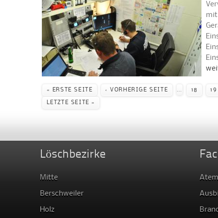
Ver
mit
Ger
Ein
Ein
Ein
wei
Seiten
…
« ERSTE SEITE
‹ VORHERIGE SEITE
18
19
LETZTE SEITE »
Löschbezirke
Fac
Mitte
Atem
Berschweiler
Ausb
Holz
Bran