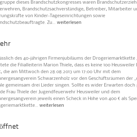
lgruppe dieses Brandschutzkongresses waren Brandschutzerzieh
erwehren, Brandschutzsachverständige, Betreiber, Mitarbeiter 
rungskräfte von Kinder-Tageseinrichtungen sowie
ndschutzbeauftragte. Zu…
weiterlesen
wehr
ässlich des 40-jährigen Firmenjubiläums der Drogeriemarktkette
tete die Filialleiterin Marion Thiele, dass es keine 100 Heusweiler
t, die am Mittwoch den 28.08.2013 um 17:00 Uhr mit dem
nergesangverein Schwarzenholz vor den Geschäftsräumen der 
iale gemeinsam drei Lieder singen. Sollte es wider Erwarten doch 
de Frau Thiele der Jugendfeuerwehr Heusweiler und dem
nergesangverein jeweils einen Scheck in Höhe von 400 € als Spe
geriemarktkette…
weiterlesen
öffnet