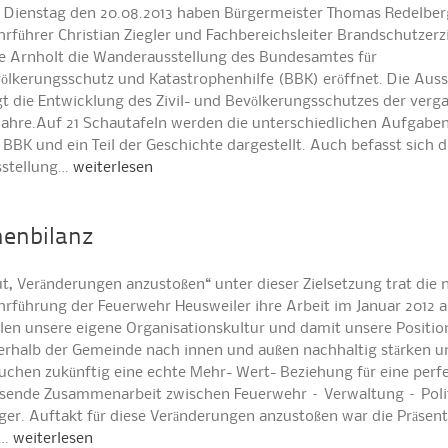
Dienstag den 20.08.2013 haben Bürgermeister Thomas Redelber
rführer Christian Ziegler und Fachbereichsleiter Brandschutzer
 Arnholt die Wanderausstellung des Bundesamtes für
ölkerungsschutz und Katastrophenhilfe (BBK) eröffnet. Die Auss
gt die Entwicklung des Zivil- und Bevölkerungsschutzes der ver
Jahre.Auf 21 Schautafeln werden die unterschiedlichen Aufgabe
 BBK und ein Teil der Geschichte dargestellt. Auch befasst sich d
stellung…
weiterlesen
henbilanz
t, Veränderungen anzustoßen“ unter dieser Zielsetzung trat die 
rführung der Feuerwehr Heusweiler ihre Arbeit im Januar 2012 a
len unsere eigene Organisationskultur und damit unsere Positio
erhalb der Gemeinde nach innen und außen nachhaltig stärken u
uchen zukünftig eine echte Mehr- Wert- Beziehung für eine perf
sende Zusammenarbeit zwischen Feuerwehr – Verwaltung – Poli
ger. Auftakt für diese Veränderungen anzustoßen war die Präsent
r…
weiterlesen